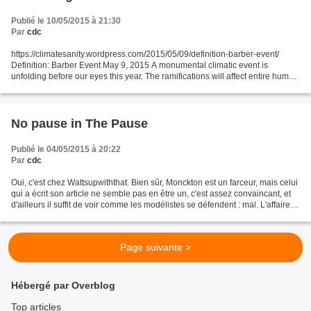
Publié le 10/05/2015 à 21:30
Par
cdc
https://climatesanity.wordpress.com/2015/05/09/definition-barber-event/
Definition: Barber Event May 9, 2015 A monumental climatic event is
unfolding before our eyes this year. The ramifications will affect entire human
race , nay, the entire community...
No pause in The Pause
Publié le 04/05/2015 à 20:22
Par
cdc
Oui, c'est chez Wattsupwiththat. Bien sûr, Monckton est un farceur, mais celui
qui a écrit son article ne semble pas en être un, c'est assez convaincant, et
d'ailleurs il suffit de voir comme les modélistes se défendent : mal. L'affaire
est devenue complètement...
Page suivante >
Hébergé par Overblog
Top articles