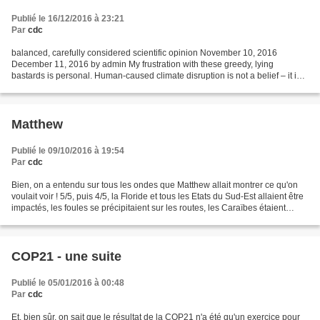
Publié le 16/12/2016 à 23:21
Par
cdc
balanced, carefully considered scientific opinion November 10, 2016
December 11, 2016 by admin My frustration with these greedy, lying
bastards is personal. Human-caused climate disruption is not a belief – it is
one of the best-studied phenomena on Earth....
Matthew
Publié le 09/10/2016 à 19:54
Par
cdc
Bien, on a entendu sur tous les ondes que Matthew allait montrer ce qu'on
voulait voir ! 5/5, puis 4/5, la Floride et tous les Etats du Sud-Est allaient être
impactés, les foules se précipitaient sur les routes, les Caraïbes étaient
dévastées ! 900 morts...
COP21 - une suite
Publié le 05/01/2016 à 00:48
Par
cdc
Et, bien sûr, on sait que le résultat de la COP21 n'a été qu'un exercice pour