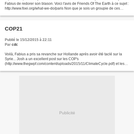
Fabius de redorer son blason. Voici l'avis de Friends Of The Earth à ce sujet :
http://www.foei.org/what-we-do/paris Non que je sois un groupie de ces
gens, bien sûr, mais ça...
COP21
Publié le 15/12/2015 à 22:11
Par
cdc
Voilà, Fabius a pris sa revanche sur Hollande après avoir été taclé sur la
Syrie... Josh a un excellent post sur les COP's
(http://www.thegwpf.com/content/uploads/2015/11/ClimateCycle.pdf) et les
cris de victoire n'y changeront pas grand'chose.Sauf peut-être...
Publicité