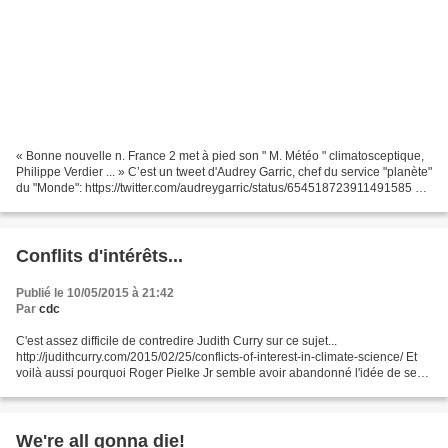
« Bonne nouvelle n. France 2 met à pied son " M. Météo " climatosceptique,
Philippe Verdier ... » C’est un tweet d'Audrey Garric, chef du service "planète"
du "Monde": https://twitter.com/audreygarric/status/654518723911491585 On
sait que Le Monde est...
Conflits d'intérêts...
Publié le 10/05/2015 à 21:42
Par
cdc
C'est assez difficile de contredire Judith Curry sur ce sujet...
http://judithcurry.com/2015/02/25/conflicts-of-interest-in-climate-science/ Et
voilà aussi pourquoi Roger Pielke Jr semble avoir abandonné l'idée de se
prononcer sur le sujet. Dommage. Mais...
We're all gonna die!