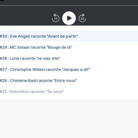
#30 : Eve Angeli raconte "Avant de partir"
#29 : MC Solaar raconte "Bouge de là"
28 : Lorie raconte "Je vais vite"
#27 : Christophe Willem raconte "Jacques a dit"
#26 : Chimène Badi raconte "Entre nous"
#25 : Indochine raconte "3e sexe"
#24 : Zaho raconte "C'est chelou"
#23 : Patrick Bruel raconte "Au café des délices"
#22 : Kyo raconte "Le chemin"
#21 : Nolwenn Leroy raconte "Cassé"