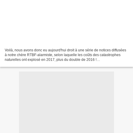
Voilà, nous avons donc eu aujourd'hui droit à une série de notices diffusées
à notre chère RTBF-alarmiste, selon laquelle les coûts des catastrophes
naturelles ont explosé en 2017, plus du double de 2016 !
https://www.munichre.com/topics-online/en/2018/01/2017-year-in-figures
Incontestable....