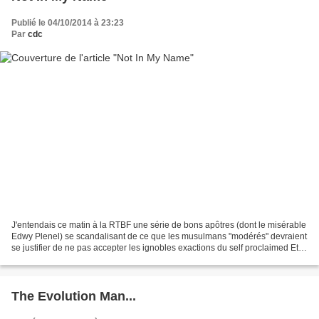
Publié le 04/10/2014 à 23:23
Par
cdc
J'entendais ce matin à la RTBF une série de bons apôtres (dont le misérable
Edwy Plenel) se scandalisant de ce que les musulmans "modérés" devraient
se justifier de ne pas accepter les ignobles exactions du self proclaimed Etat
islamique. Et de répéter...
The Evolution Man...