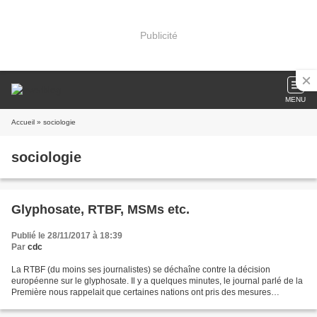
Publicité
MENU
Accueil
» sociologie
sociologie
Glyphosate, RTBF, MSMs etc.
Publié le 28/11/2017 à 18:39
Par
cdc
La RTBF (du moins ses journalistes) se déchaîne contre la décision
européenne sur le glyphosate. Il y a quelques minutes, le journal parlé de la
Première nous rappelait que certaines nations ont pris des mesures
"draconiennes" (je cite), viz. - le Sri...