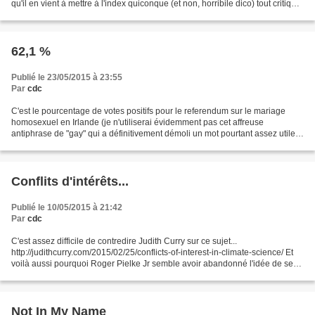
qu'il en vient à mettre à l'index quiconque (et non, horribile dico) tout critique
de l'Islam phobique de,...
62,1 %
Publié le 23/05/2015 à 23:55
Par
cdc
C'est le pourcentage de votes positifs pour le referendum sur le mariage
homosexuel en Irlande (je n'utiliserai évidemment pas cet affreuse
antiphrase de "gay" qui a définitivement démoli un mot pourtant assez utile
en anglais). En fait, l'affaire était...
Conflits d'intérêts...
Publié le 10/05/2015 à 21:42
Par
cdc
C'est assez difficile de contredire Judith Curry sur ce sujet...
http://judithcurry.com/2015/02/25/conflicts-of-interest-in-climate-science/ Et
voilà aussi pourquoi Roger Pielke Jr semble avoir abandonné l'idée de se
prononcer sur le sujet. Dommage. Mais...
Not In My Name