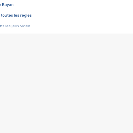
im Rayan
 toutes les règles
s les jeux vidéo
us choquant de Rockstar ? - Le scandale BULLY
e plus moche de Steam
du RÊVE tourne au CAUCHEMAR
pendant 8 heures
it… à tort
umiliés par un jeu vidéo
ire - Final Fantasy 8
ti un empire - Age of Empires
story DOFUS
tard, il crée l'un des pires jeux de tous les temps, MindsEye.