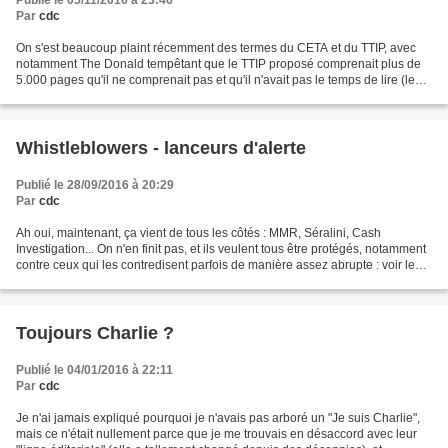
Publié le 05/11/2016 à 23:46
Par
cdc
On s'est beaucoup plaint récemment des termes du CETA et du TTIP, avec
notamment The Donald tempêtant que le TTIP proposé comprenait plus de
5.000 pages qu'il ne comprenait pas et qu'il n'avait pas le temps de lire (le
pauvre). Donc, je propose les restrictions...
Whistleblowers - lanceurs d'alerte
Publié le 28/09/2016 à 20:29
Par
cdc
Ah oui, maintenant, ça vient de tous les côtés : MMR, Séralini, Cash
Investigation... On n'en finit pas, et ils veulent tous être protégés, notamment
contre ceux qui les contredisent parfois de manière assez abrupte : voir les
condamnations contre les...
Toujours Charlie ?
Publié le 04/01/2016 à 22:11
Par
cdc
Je n'ai jamais expliqué pourquoi je n'avais pas arboré un "Je suis Charlie",
mais ce n'était nullement parce que je me trouvais en désaccord avec leur