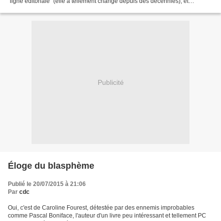
"ligne éditoriale" (elle a tellement changé depuis des décennies), et
d'ailleurs cela faisait des décennies...
Publicité
Éloge du blasphème
Publié le 20/07/2015 à 21:06
Par
cdc
Oui, c'est de Caroline Fourest, détestée par des ennemis improbables
comme Pascal Boniface, l'auteur d'un livre peu intéressant et tellement PC