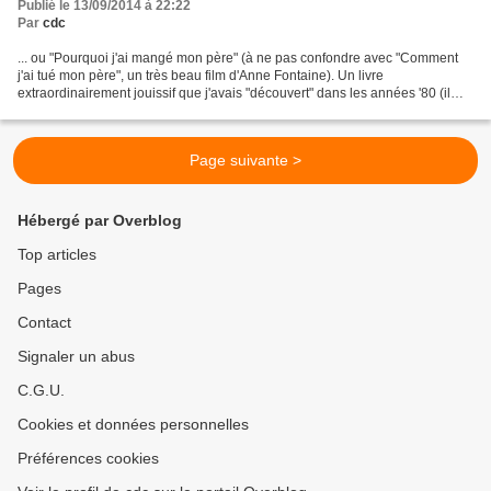
Publié le 13/09/2014 à 22:22
Par
cdc
... ou "Pourquoi j'ai mangé mon père" (à ne pas confondre avec "Comment
j'ai tué mon père", un très beau film d'Anne Fontaine). Un livre
extraordinairement jouissif que j'avais "découvert" dans les années '80 (il
date de 1960) grâce à je ne sais plus...
Page suivante >
Hébergé par Overblog
Top articles
Pages
Contact
Signaler un abus
C.G.U.
Cookies et données personnelles
Préférences cookies