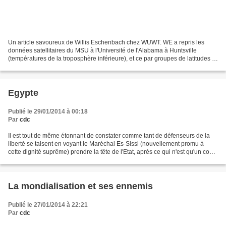
Un article savoureux de Willis Eschenbach chez WUWT. WE a repris les
données satellitaires du MSU à l'Université de l'Alabama à Huntsville
(températures de la troposphère inférieure), et ce par groupes de latitudes :
tropiques, tropiques à polaires, polaires...
Egypte
Publié le 29/01/2014 à 00:18
Par
cdc
Il est tout de même étonnant de constater comme tant de défenseurs de la
liberté se taisent en voyant le Maréchal Es-Sissi (nouvellement promu à
cette dignité suprême) prendre la tête de l'Etat, après ce qui n'est qu'un coup
d'Etat militaire, somme toute....
La mondialisation et ses ennemis
Publié le 27/01/2014 à 22:21
Par
cdc