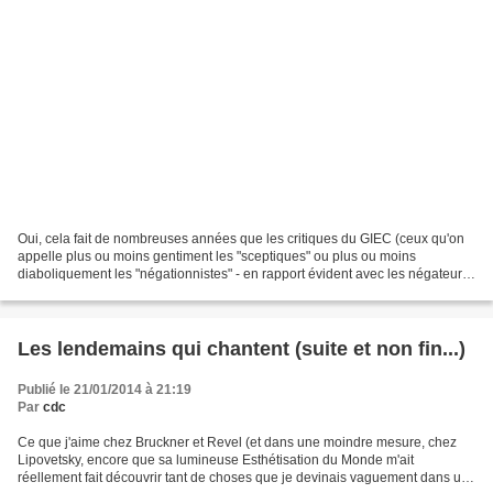
Oui, cela fait de nombreuses années que les critiques du GIEC (ceux qu'on
appelle plus ou moins gentiment les "sceptiques" ou plus ou moins
diaboliquement les "négationnistes" - en rapport évident avec les négateurs
de la Shoah) font remarquer que, selon...
Les lendemains qui chantent (suite et non fin...)
Publié le 21/01/2014 à 21:19
Par
cdc
Ce que j'aime chez Bruckner et Revel (et dans une moindre mesure, chez
Lipovetsky, encore que sa lumineuse Esthétisation du Monde m'ait
réellement fait découvrir tant de choses que je devinais vaguement dans un