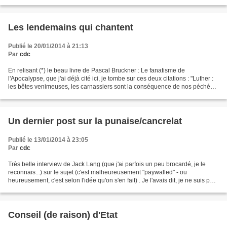
domaine qui m'est cher) c'est que ce sont...
Les lendemains qui chantent
Publié le 20/01/2014 à 21:13
Par
cdc
En relisant (*) le beau livre de Pascal Bruckner : Le fanatisme de
l'Apocalypse, que j'ai déjà cité ici, je tombe sur ces deux citations : "Luther :
les bêtes venimeuses, les carnassiers sont la conséquence de nos péchés.
Une fois le jugement dernier...
Un dernier post sur la punaise/cancrelat
Publié le 13/01/2014 à 23:05
Par
cdc
Très belle interview de Jack Lang (que j'ai parfois un peu brocardé, je le
reconnais...) sur le sujet (c'est malheureusement "paywalled" - ou
heureusement, c'est selon l'idée qu'on s'en fait) . Je l'avais dit, je ne suis pas
juriste et je connais mal...
Conseil (de raison) d'Etat