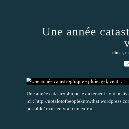
Une année catast
v
,
climat
mé
1
Une année catastrophique, exactement : oui, mais c
ici : http://notalotofpeopleknowthat.wordpress.c
possible/ mais en voici un extrait...