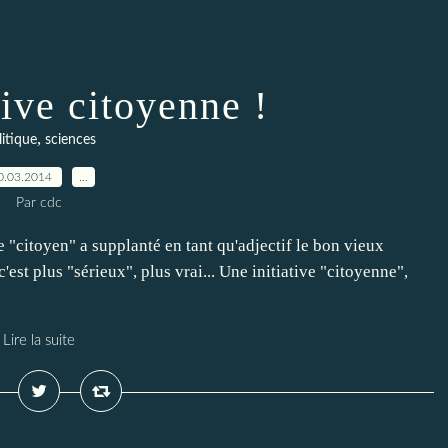
tive citoyenne !
,
litique
sciences
0.03.2014
…
Par cdc
citoyen" a supplanté en tant qu'adjectif le bon vieux
 c'est plus "sérieux", plus vrai... Une initiative "citoyenne",
Lire la suite