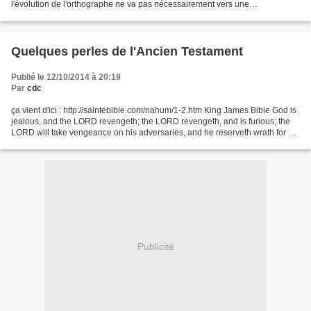
l'évolution de l'orthographe ne va pas nécessairement vers une
simplification, n'importe quel...
Quelques perles de l'Ancien Testament
Publié le 12/10/2014 à 20:19
Par
cdc
ça vient d'ici : http://saintebible.com/nahum/1-2.htm King James Bible God is
jealous, and the LORD revengeth; the LORD revengeth, and is furious; the
LORD will take vengeance on his adversaries, and he reserveth wrath for his
enemies. ]LORD est le terme...
Publicité