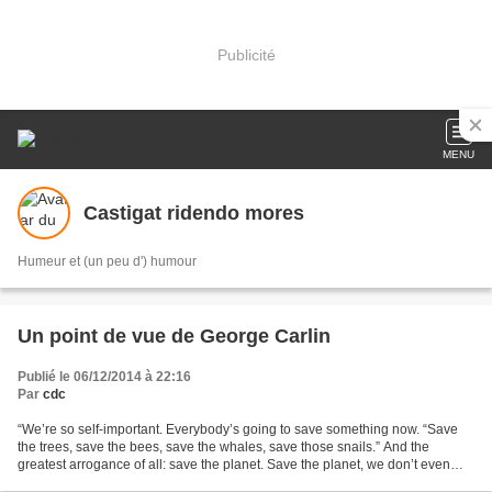
Publicité
MENU
Castigat ridendo mores
Humeur et (un peu d') humour
Un point de vue de George Carlin
Publié le 06/12/2014 à 22:16
Par
cdc
“We’re so self-important. Everybody’s going to save something now. “Save
the trees, save the bees, save the whales, save those snails.” And the
greatest arrogance of all: save the planet. Save the planet, we don’t even
know how to take care of ourselves...