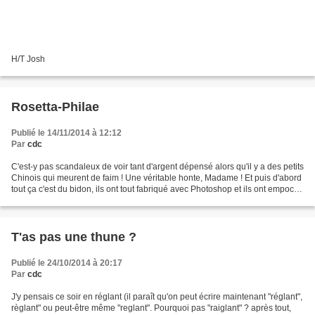
H/T Josh
Rosetta-Philae
Publié le 14/11/2014 à 12:12
Par
cdc
C'est-y pas scandaleux de voir tant d'argent dépensé alors qu'il y a des petits
Chinois qui meurent de faim ! Une véritable honte, Madame ! Et puis d'abord
tout ça c'est du bidon, ils ont tout fabriqué avec Photoshop et ils ont empoché
les milliards,...
T'as pas une thune ?
Publié le 24/10/2014 à 20:17
Par
cdc
J'y pensais ce soir en réglant (il paraît qu'on peut écrire maintenant "réglant",
règlant" ou peut-être même "reglant". Pourquoi pas "raiglant" ? après tout,