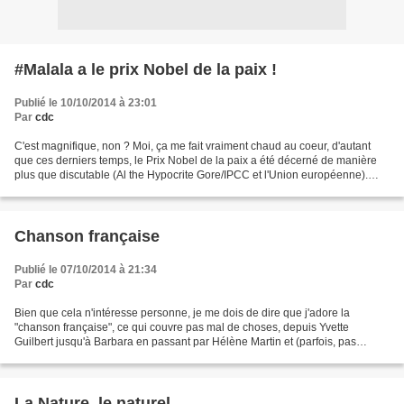
#Malala a le prix Nobel de la paix !
Publié le 10/10/2014 à 23:01
Par
cdc
C'est magnifique, non ? Moi, ça me fait vraiment chaud au coeur, d'autant
que ces derniers temps, le Prix Nobel de la paix a été décerné de manière
plus que discutable (Al the Hypocrite Gore/IPCC et l'Union européenne).
Evidemment, on aura droit aux cris...
Chanson française
Publié le 07/10/2014 à 21:34
Par
cdc
Bien que cela n'intéresse personne, je me dois de dire que j'adore la
"chanson française", ce qui couvre pas mal de choses, depuis Yvette
Guilbert jusqu'à Barbara en passant par Hélène Martin et (parfois, pas
toujours) Juliette Greco. Et d'autres. J'ai...
La Nature, le naturel