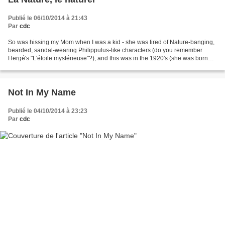
Publié le 06/10/2014 à 21:43
Par
cdc
So was hissing my Mom when I was a kid - she was tired of Nature-banging,
bearded, sandal-wearing Philippulus-like characters (do you remember
Hergé's "L'étoile mystérieuse"?), and this was in the 1920's (she was born
when "Ce siècle avait deux ans",...
Not In My Name
Publié le 04/10/2014 à 23:23
Par
cdc