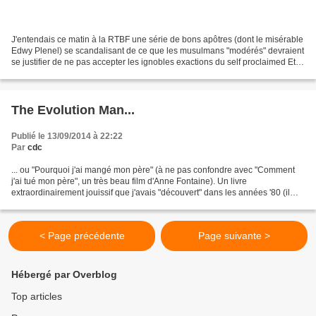
J'entendais ce matin à la RTBF une série de bons apôtres (dont le misérable
Edwy Plenel) se scandalisant de ce que les musulmans "modérés" devraient
se justifier de ne pas accepter les ignobles exactions du self proclaimed Etat
islamique. Et de répéter...
The Evolution Man...
Publié le 13/09/2014 à 22:22
Par
cdc
... ou "Pourquoi j'ai mangé mon père" (à ne pas confondre avec "Comment
j'ai tué mon père", un très beau film d'Anne Fontaine). Un livre
extraordinairement jouissif que j'avais "découvert" dans les années '80 (il
date de 1960) grâce à je ne sais plus...
< Page précédente
Page suivante >
Hébergé par Overblog
Top articles