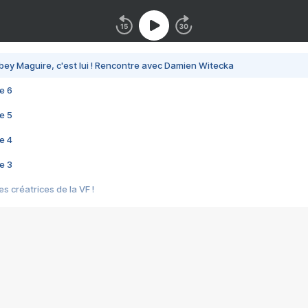
bey Maguire, c'est lui ! Rencontre avec Damien Witecka
e 6
e 5
e 4
e 3
s créatrices de la VF !
e 2
e 1
e Mektoub My Love arrive enfin ! Rencontre avec Shaïn Boumedine et Sal
i : après Toni en famille