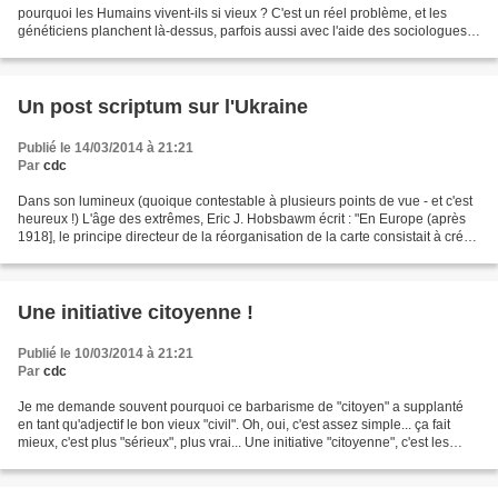
pourquoi les Humains vivent-ils si vieux ? C'est un réel problème, et les
généticiens planchent là-dessus, parfois aussi avec l'aide des sociologues
(et je persiste à prétendre...
Un post scriptum sur l'Ukraine
Publié le 14/03/2014 à 21:21
Par
cdc
Dans son lumineux (quoique contestable à plusieurs points de vue - et c'est
heureux !) L'âge des extrêmes, Eric J. Hobsbawm écrit : "En Europe (après
1918], le principe directeur de la réorganisation de la carte consistait à créer
des Etats-nations ethnico-linguistiques,...
Une initiative citoyenne !
Publié le 10/03/2014 à 21:21
Par
cdc
Je me demande souvent pourquoi ce barbarisme de "citoyen" a supplanté
en tant qu'adjectif le bon vieux "civil". Oh, oui, c'est assez simple... ça fait
mieux, c'est plus "sérieux", plus vrai... Une initiative "citoyenne", c'est les
"citoyens" (qui n'y...