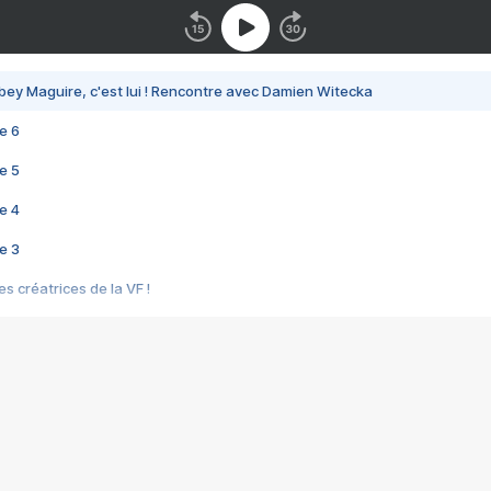
bey Maguire, c'est lui ! Rencontre avec Damien Witecka
e 6
e 5
e 4
e 3
s créatrices de la VF !
e 2
e 1
e Mektoub My Love arrive enfin ! Rencontre avec Shaïn Boumedine et Sal
i : après Toni en famille
elle réalise le bouleversant Dites lui que je l'aime