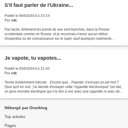
S'il faut parler de l'Ukraine...
Publié le 06/03/2014 à 23:14
Par
cdc
Pas facile, tellement les points de vue sont tranchés, dans la Presse
occidentale comme en Russie, et je reconnais n'avoir aucun début
d'expertise ou de connaissance sur le sujet, sauf quelques rudiments
d'histoire moderne et un examen assez soigneux...
Je vapote, tu vapotes...
Publié le 05/03/2014 à 21:43
Par
cdc
Terme évidemment ridicule... Encore que... Papoter, n'est-pas un joli mot ?
Quoi qu'il en soit : j'ai décidé d'essayer cette "cigarette électronique" (en fait,
un gros monstre électrique qui n'a rien à voir avec une cigarette ni avec de
l'électronique)...
Hébergé par Overblog
Top articles
Pages