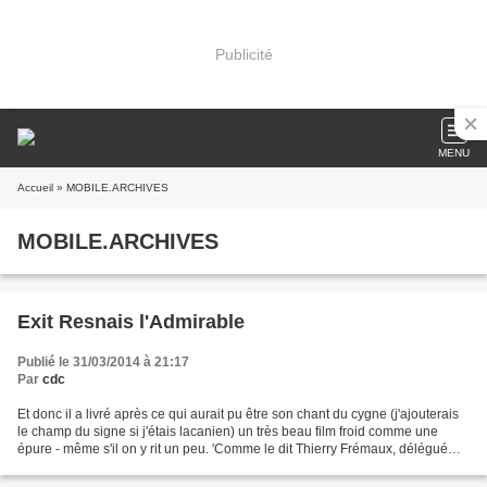
Publicité
MENU
Accueil
» MOBILE.ARCHIVES
MOBILE.ARCHIVES
Exit Resnais l'Admirable
Publié le 31/03/2014 à 21:17
Par
cdc
Et donc il a livré après ce qui aurait pu être son chant du cygne (j'ajouterais
le champ du signe si j'étais lacanien) un très beau film froid comme une
épure - même s'il on y rit un peu. 'Comme le dit Thierry Frémaux, délégué
général du Festival de Cannes,...