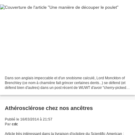
Dans son anglais impeccable et d'un snobisme calculé, Lord Monckton of
Brenchley (ce nom à charnière fait grincer certaines dents...) se défend (et
défend bien d'autres) dans un post récent de WUWT d'avoir "cherry-picked",
choisi avec une idée derrière...
Athérosclérose chez nos ancêtres
Publié le 16/03/2014 à 21:57
Par
cdc
Article très intéressant dans la livraison d'octobre du Scientific American :