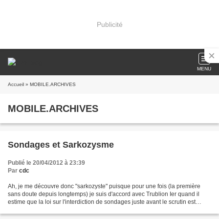
Publicité
MENU
Accueil
» MOBILE.ARCHIVES
MOBILE.ARCHIVES
Sondages et Sarkozysme
Publié le 20/04/2012 à 23:39
Par
cdc
Ah, je me découvre donc "sarkozyste" puisque pour une fois (la première
sans doute depuis longtemps) je suis d'accord avec Trublion Ier quand il
estime que la loi sur l'interdiction de sondages juste avant le scrutin est
"obsolète". C'est du moins ce...