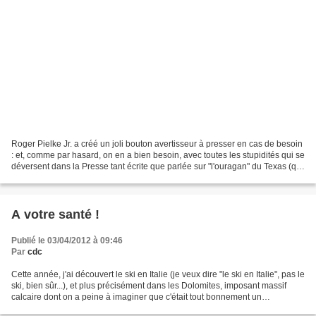
Roger Pielke Jr. a créé un joli bouton avertisseur à presser en cas de besoin
: et, comme par hasard, on en a bien besoin, avec toutes les stupidités qui se
déversent dans la Presse tant écrite que parlée sur "l'ouragan" du Texas (qui
n'est d'ailleurs...
A votre santé !
Publié le 03/04/2012 à 09:46
Par
cdc
Cette année, j'ai découvert le ski en Italie (je veux dire "le ski en Italie", pas le
ski, bien sûr...), et plus précisément dans les Dolomites, imposant massif
calcaire dont on a peine à imaginer que c'était tout bonnement un
gigantesque récif corallien,...