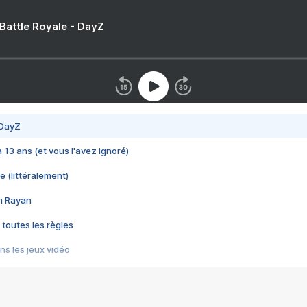
 Battle Royale - DayZ
 DayZ
 a 13 ans (et vous l'avez ignoré)
e (littéralement)
im Rayan
 toutes les règles
s les jeux vidéo
us choquant de Rockstar ? - Le scandale BULLY
e plus moche de Steam