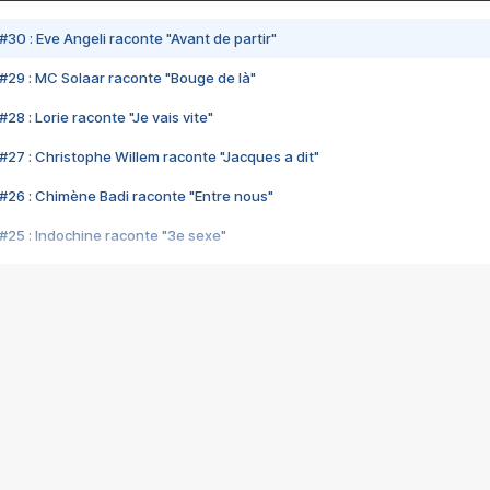
#30 : Eve Angeli raconte "Avant de partir"
#29 : MC Solaar raconte "Bouge de là"
28 : Lorie raconte "Je vais vite"
#27 : Christophe Willem raconte "Jacques a dit"
#26 : Chimène Badi raconte "Entre nous"
#25 : Indochine raconte "3e sexe"
#24 : Zaho raconte "C'est chelou"
#23 : Patrick Bruel raconte "Au café des délices"
#22 : Kyo raconte "Le chemin"
#21 : Nolwenn Leroy raconte "Cassé"
#20 : Patrick Hernandez raconte "Born to be alive"
#19 : Lorie raconte "Près de moi"