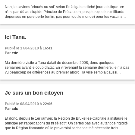
Non, les avions "cloués au sol" selon l'infatigable cliché journalistique, ce
n'est pas dû au stupide Principe de Précaution, pas plus que les milliards
dépensés en pure perte (enfin, pas pour tout le monde) pour les vaccins
AH1N1. Le "principe de précaution"...
Ici Tana.
Publié le 17/04/2010 à 16:41
Par
cdc
Ma dernière visite à Tana datait de décembre 2008, donc quelques
semaines avant le coup d'Etat. En y revenant la semaine dernière, je n'a pas
vu beaucoup de différences au premier abord : la ville semblait aussi
prospère qu'avant, le by-pass était roulant...
Je suis un bon citoyen
Publié le 08/04/2010 à 22:06
Par
cdc
Et donc, depuis le 1er janvier, la Région de Bruxelles-Capitale a instauré le
principe (et l'application) du tri sélectif. Oh certes pas avec autant de rigidité
que la Région flamande où le proverbial sachet de thé nécessite trois
poubelles différentes...