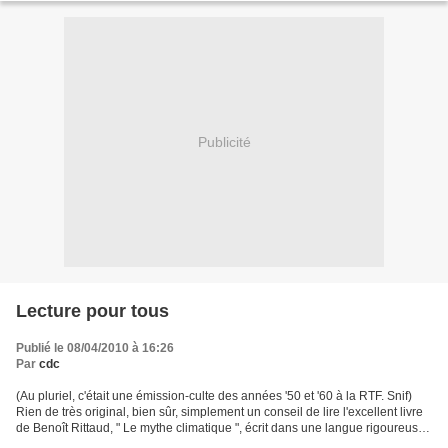
Publicité
Lecture pour tous
Publié le 08/04/2010 à 16:26
Par
cdc
(Au pluriel, c'était une émission-culte des années '50 et '60 à la RTF. Snif)
Rien de très original, bien sûr, simplement un conseil de lire l'excellent livre
de Benoît Rittaud, " Le mythe climatique ", écrit dans une langue rigoureuse
avec des remarques...