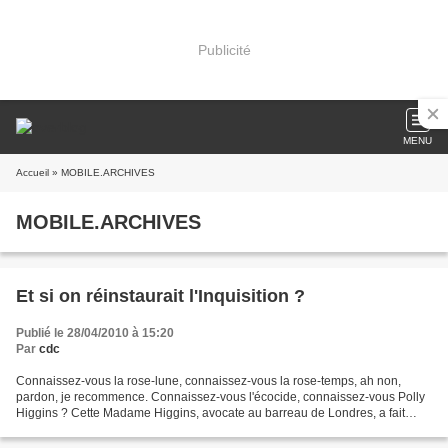
Publicité
MENU
Accueil
» MOBILE.ARCHIVES
MOBILE.ARCHIVES
Et si on réinstaurait l'Inquisition ?
Publié le 28/04/2010 à 15:20
Par
cdc
Connaissez-vous la rose-lune, connaissez-vous la rose-temps, ah non,
pardon, je recommence. Connaissez-vous l'écocide, connaissez-vous Polly
Higgins ? Cette Madame Higgins, avocate au barreau de Londres, a fait
semble-t-il son chemin de Damas et elle...