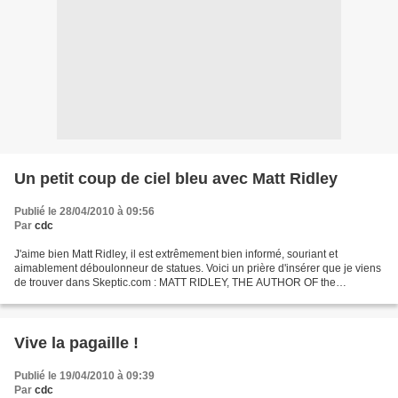
Un petit coup de ciel bleu avec Matt Ridley
Publié le 28/04/2010 à 09:56
Par
cdc
J'aime bien Matt Ridley, il est extrêmement bien informé, souriant et
aimablement déboulonneur de statues. Voici un prière d'insérer que je viens
de trouver dans Skeptic.com : MATT RIDLEY, THE AUTHOR OF the
bestselling science books Genome , The Red Queen...
Vive la pagaille !
Publié le 19/04/2010 à 09:39
Par
cdc