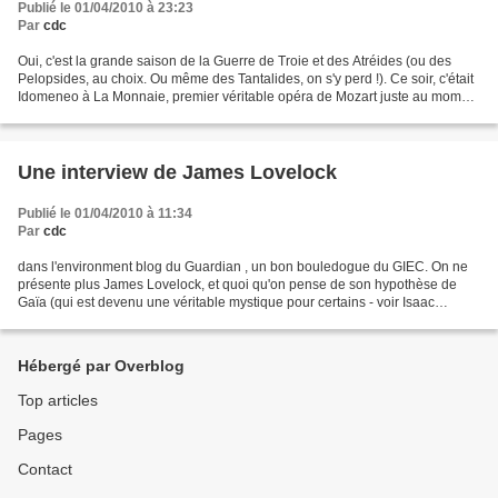
Publié le 01/04/2010 à 23:23
Par
cdc
Oui, c'est la grande saison de la Guerre de Troie et des Atréides (ou des
Pelopsides, au choix. Ou même des Tantalides, on s'y perd !). Ce soir, c'était
Idomeneo à La Monnaie, premier véritable opéra de Mozart juste au moment
où l'exécrable Prince-Archevêque...
Une interview de James Lovelock
Publié le 01/04/2010 à 11:34
Par
cdc
dans l'environment blog du Guardian , un bon bouledogue du GIEC. On ne
présente plus James Lovelock, et quoi qu'on pense de son hypothèse de
Gaïa (qui est devenu une véritable mystique pour certains - voir Isaac
Asimov hélas) il n'y a pas de doute que...
Hébergé par Overblog
Top articles
Pages
Contact