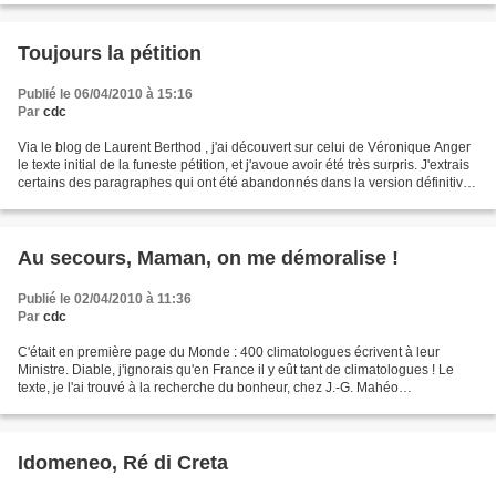
Toujours la pétition
Publié le 06/04/2010 à 15:16
Par
cdc
Via le blog de Laurent Berthod , j'ai découvert sur celui de Véronique Anger
le texte initial de la funeste pétition, et j'avoue avoir été très surpris. J'extrais
certains des paragraphes qui ont été abandonnés dans la version définitive,
et ils sont...
Au secours, Maman, on me démoralise !
Publié le 02/04/2010 à 11:36
Par
cdc
C'était en première page du Monde : 400 climatologues écrivent à leur
Ministre. Diable, j'ignorais qu'en France il y eût tant de climatologues ! Le
texte, je l'ai trouvé à la recherche du bonheur, chez J.-G. Mahéo
(accompagné de commentaires particulièrement...
Idomeneo, Ré di Creta