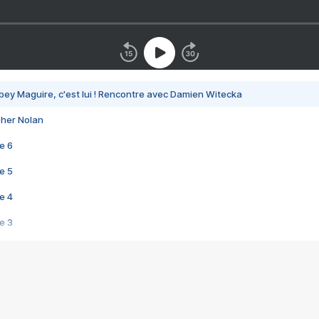
bey Maguire, c'est lui ! Rencontre avec Damien Witecka
pher Nolan
e 6
e 5
e 4
e 3
s créatrices de la VF !
e 2
e 1