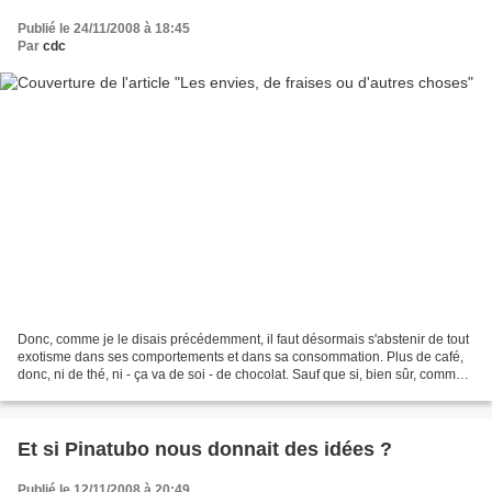
Publié le 24/11/2008 à 18:45
Par
cdc
Donc, comme je le disais précédemment, il faut désormais s'abstenir de tout
exotisme dans ses comportements et dans sa consommation. Plus de café,
donc, ni de thé, ni - ça va de soi - de chocolat. Sauf que si, bien sûr, comme
l'admettent Walker et King...
Et si Pinatubo nous donnait des idées ?
Publié le 12/11/2008 à 20:49