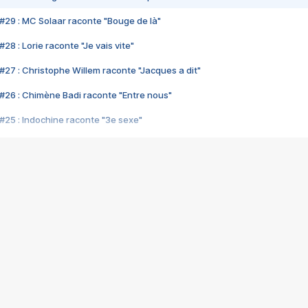
#29 : MC Solaar raconte "Bouge de là"
28 : Lorie raconte "Je vais vite"
#27 : Christophe Willem raconte "Jacques a dit"
#26 : Chimène Badi raconte "Entre nous"
#25 : Indochine raconte "3e sexe"
#24 : Zaho raconte "C'est chelou"
#23 : Patrick Bruel raconte "Au café des délices"
#22 : Kyo raconte "Le chemin"
#21 : Nolwenn Leroy raconte "Cassé"
#20 : Patrick Hernandez raconte "Born to be alive"
#19 : Lorie raconte "Près de moi"
#18 : Michael Jones raconte "A nos actes manqués" (avec Jean-Jacque