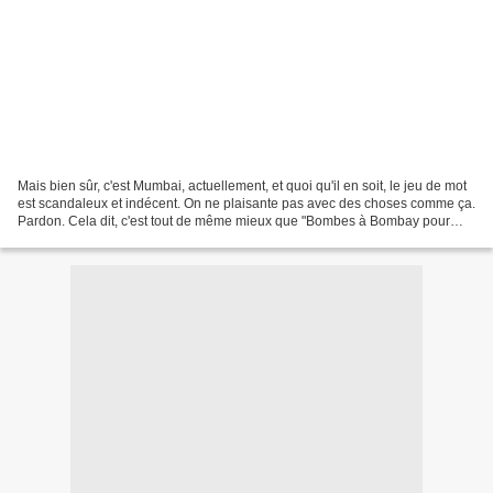
Mais bien sûr, c'est Mumbai, actuellement, et quoi qu'il en soit, le jeu de mot
est scandaleux et indécent. On ne plaisante pas avec des choses comme ça.
Pardon. Cela dit, c'est tout de même mieux que "Bombes à Bombay pour
OSS117", non ? Ce n'est pas...