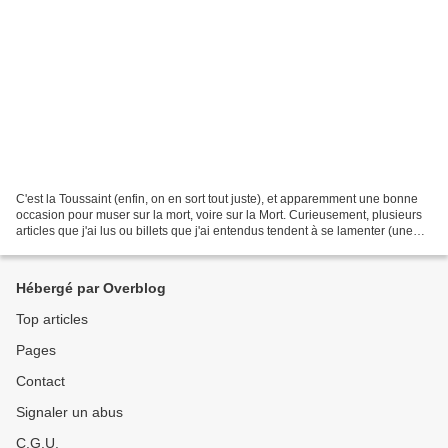
C'est la Toussaint (enfin, on en sort tout juste), et apparemment une bonne
occasion pour muser sur la mort, voire sur la Mort. Curieusement, plusieurs
articles que j'ai lus ou billets que j'ai entendus tendent à se lamenter (une
fois de plus ! Les jérémiades...
Hébergé par Overblog
Top articles
Pages
Contact
Signaler un abus
C.G.U.