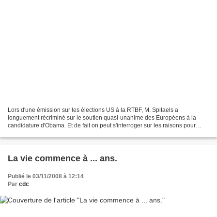
Lors d'une émission sur les élections US à la RTBF, M. Spitaels a
longuement récriminé sur le soutien quasi-unanime des Européens à la
candidature d'Obama. Et de fait on peut s'interroger sur les raisons pour
lesquelles des gens qui ont voté Sarkozy (je...
La vie commence à ... ans.
Publié le 03/11/2008 à 12:14
Par
cdc