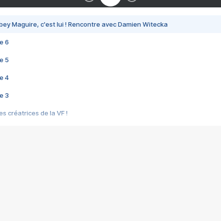
bey Maguire, c'est lui ! Rencontre avec Damien Witecka
e 6
e 5
e 4
e 3
s créatrices de la VF !
e 2
e 1
e Mektoub My Love arrive enfin ! Rencontre avec Shaïn Boumedine et Sal
i : après Toni en famille
elle réalise le bouleversant Dites lui que je l'aime
ais ! Rencontre autour de Vie privée de Rebecca Zlotowski