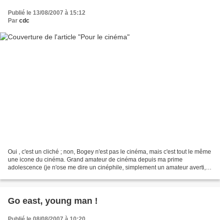
Publié le 13/08/2007 à 15:12
Par
cdc
Oui , c'est un cliché ; non, Bogey n'est pas le cinéma, mais c'est tout le même
une icone du cinéma. Grand amateur de cinéma depuis ma prime
adolescence (je n'ose me dire un cinéphile, simplement un amateur averti,
aimable dilettante), j'ai acheté un...
Go east, young man !
Publié le 08/08/2007 à 10:20