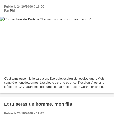
Publié le 24/10/2006 à 16:00
Par
Phl
C'est sans espoir, je le sais bien. Ecologie, écologiste, écologique... Mots
complètement détournés. L'écologie est une science, l'"écologie" est une
idéologie. Gay : autre mot détourné, et par antiphrase ? Quand on sait que le
taux de suicide des jeunes...
Et tu seras un homme, mon fils
Publié le 20/10/2006 à 11:07