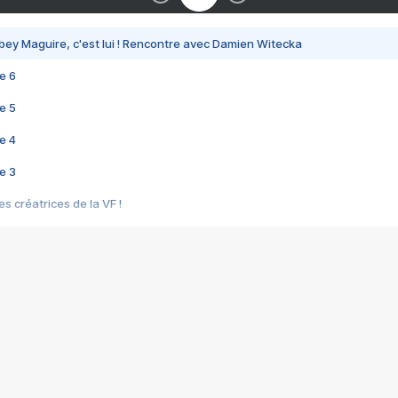
bey Maguire, c'est lui ! Rencontre avec Damien Witecka
e 6
e 5
e 4
e 3
s créatrices de la VF !
e 2
e 1
e Mektoub My Love arrive enfin ! Rencontre avec Shaïn Boumedine et Sal
i : après Toni en famille
elle réalise le bouleversant Dites lui que je l'aime
ais ! Rencontre autour de Vie privée de Rebecca Zlotowski