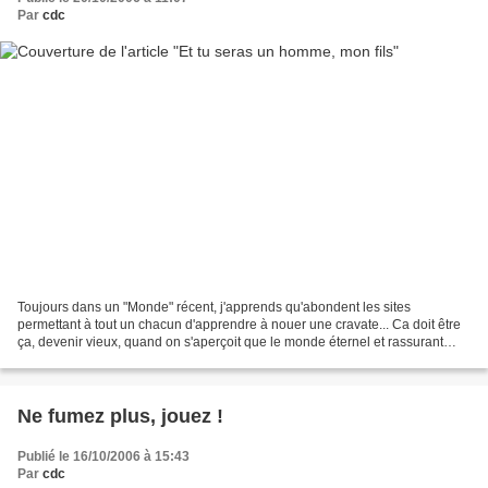
Par
cdc
Toujours dans un "Monde" récent, j'apprends qu'abondent les sites
permettant à tout un chacun d'apprendre à nouer une cravate... Ca doit être
ça, devenir vieux, quand on s'aperçoit que le monde éternel et rassurant
commence à craquer de toutes parts et...
Ne fumez plus, jouez !
Publié le 16/10/2006 à 15:43
Par
cdc